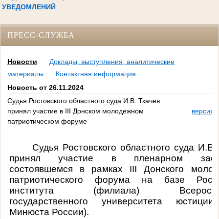
УВЕДОМЛЕНИЙ
ПРЕСС-СЛУЖБА
Новости
Доклады, выступления, аналитические
материалы
Контактная информация
Новость от 26.11.2024
Судья Ростовского областного суда И.В. Ткачев
принял участие в III Донском молодежном
версия 
патриотическом форуме
Судья Ростовского областного суда И.В.
принял участие в пленарном засед
состоявшемся в рамках III Донского молод
патриотического форума на базе Росто
института (филиала) Всероссий
государственного университета юстици
Минюста России).