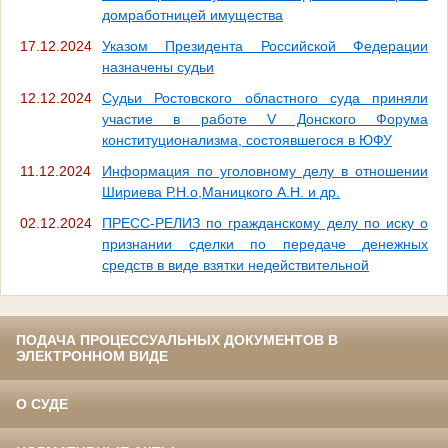
домработницей имущества
17.12.2024
Указом Президента Российской Федерации
назначены судьи
12.12.2024
Судьи Ростовского областного суда приняли
участие в работе V Донского Форума
конституционализма, состоявшегося в ЮФУ
11.12.2024
Информация по уголовному делу в отношении
Шириева Р.Н.о,Маницкого А.Н. и др.
02.12.2024
ПРЕСС-РЕЛИЗ по гражданскому делу по иску о
признании сделки по передаче денежных
средств в виде взятки недействительной
ПОДАЧА ПРОЦЕССУАЛЬНЫХ ДОКУМЕНТОВ В
ЭЛЕКТРОННОМ ВИДЕ
О СУДЕ