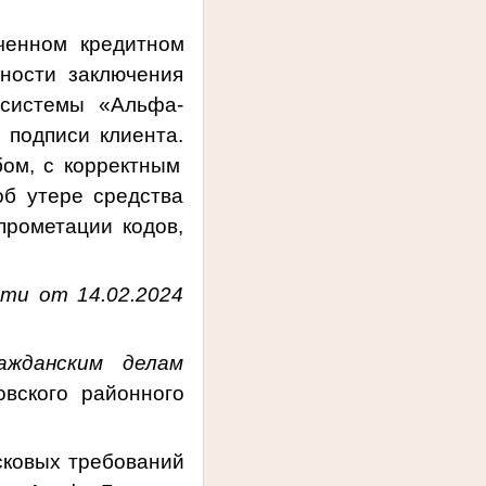
ченном кредитном
ности заключения
м системы
«Альфа-
 подписи клиента
.
ом, с корректным
об утере средства
прометации кодов,
сти
от 14.02.2024
ажданским делам
вского районного
сковых требований