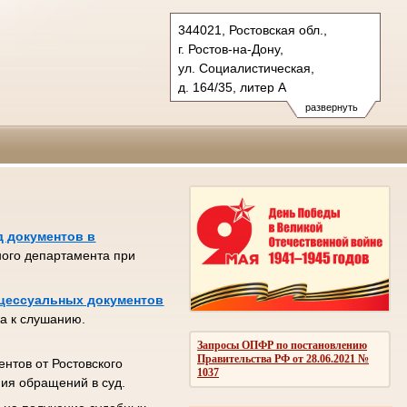
344021, Ростовская обл.,
г. Ростов-на-Дону,
ул. Социалистическая,
д. 164/35, литер А
Тел.: (863) 218-63-10, 255-57-
развернуть
36, 263-71-02 (ф.)
oblsud.ros@sudrf.ru
схема проезда
д документов в
ного департамента при
оцессуальных документов
ла к слушанию.
Запросы ОПФР по постановлению
Правительства РФ от 28.06.2021 №
нтов от Ростовского
1037
ния обращений в суд.