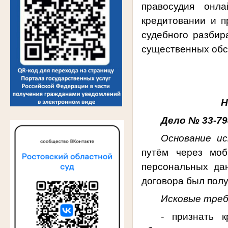
правосудия онл
кредитовании и 
судебного разбир
существенных обс
Н
Дело № 33-79
Основание ис
путём через моб
персональных да
договора был пол
Исковые треб
-
признать 