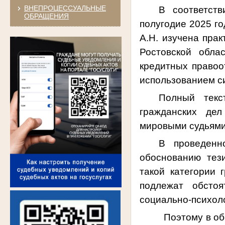
ВНЕПРОЦЕССУАЛЬНЫЕ
В соответст
ОБРАЩЕНИЯ
полугодие 2025 го
А.Н. изучена пра
Ростовской обла
кредитных правоо
использованием с
Полный текс
гражданских дел
мировыми судьями
В проведенн
обоснованию тез
такой категории 
подлежат обстоя
социально-психолог
Поэтому в о