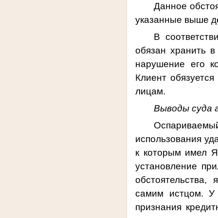
Данное обстоя
указанные выше д
В соответств
обязан хранить 
нарушение его к
Клиент обязуется
лицам.
Выводы суда 
Оспариваем
использования уд
к которым имел Я
установление
при
обстоятельства,
самим истцом. У
признания кредит