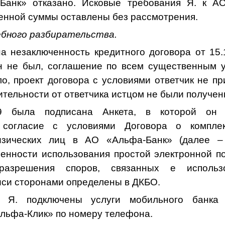
анк» отказа
но.
Исковые требования Я
.
к АО
енной суммы остав
лены
без рассмотрения
.
бного разбирательства.
а незаключенность кредитного договора от 15.1
н не был, соглашение по всем существенным 
ло, проект договора с условиями ответчик не п
ительности от ответчика истцом не были получен
19 была подписана Анкета, в которой он 
 согласие с условиями Договора о комплек
изических лиц в
АО «Альфа-Банк» (далее –
бенности использования простой электронной по
разрешения споров, связанных е использ
иси сторонами определены в ДКБО.
9 Я. подключены услуги
мобильного банка
льфа-Клик» по номеру телефона.