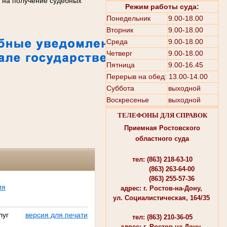
е на получение судебных
Режим работы суда:
Понедельник
9.00-18.00
Вторник
9.00-18.00
Среда
9.00-18.00
Четверг
9.00-18.00
Пятница
9.00-16.45
Перерыв на обед: 13.00-14.00
Суббота
выходной
Воскресенье
выходной
ТЕЛЕФОНЫ ДЛЯ СПРАВОК
Приемная Ростовского
областного суда
тел: (863) 218-63-10
(863) 263-64-00
(863) 255-57-36
ия
адрес: г. Ростов-на-Дону,
ул. Социалистическая, 164/35
луг
версия для печати
тел: (863) 210-36-05
адрес: г. Ростов-на-Дону,