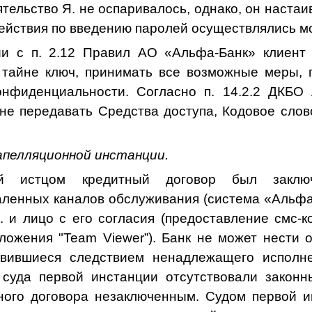
тельство Я. не оспаривалось, однако, он настаив
ействия по введению паролей осуществлялись 
ии с п. 2.12 Правил
АО «Альфа-Банк»
клиент
в тайне ключ, принимать все возможные меры,
онфиденциальности. Согласно
п. 14.2.2 ДКБО
 не передавать Средства доступа, Кодовое слов
апелляционной инстанции.
ый истцом кредитный договор был заклю
аленных каналов обслуживания (система «Альфа
. и лицо с его согласия (предоставление смс-к
ложения "
Team
Viewer
”
). Банк не может нести 
 явившиеся следствием ненадлежащего исполне
 суда первой инстанции отсутствовали законн
ного договора
незаключенным. Судом первой и