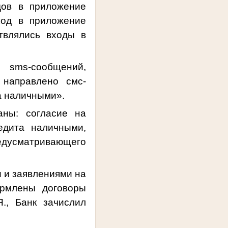
дов в приложение
ход в приложение
твлялись входы в
ла
sms
-сообщений,
 направлено смс-
а наличными».
аны: согласие на
едита наличными,
редусматривающего
 и заявлениями на
ормлены договоры
., Банк зачислил