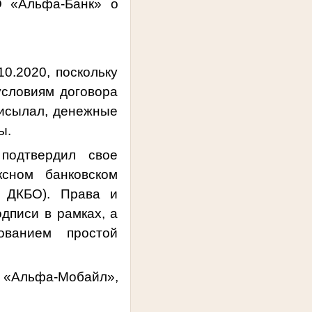
 «Альфа-Банк» о
0.2020, поскольку
условиям договора
рисылал, денежные
ы.
подтвердил свое
сном банковском
ДКБО). Права и
дписи в рамках, а
ованием простой
«Альфа-Мобайл»,