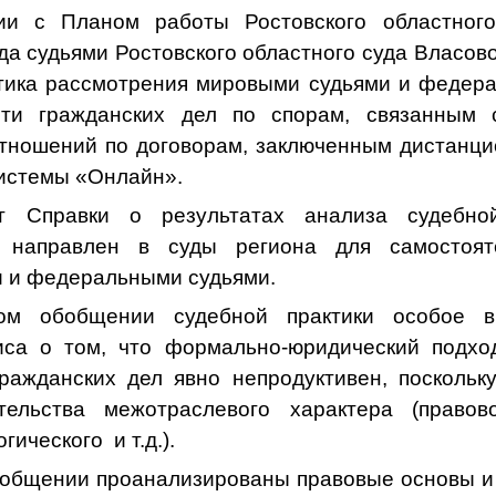
вии с Планом работы Ростовского областног
да судьями Ростовского областного суда Власов
ктика рассмотрения мировыми судьями и федер
сти гражданских дел по спорам, связанным 
тношений по договорам, заключенным дистанц
истемы «Онлайн».
т Справки о результатах анализа судебной
 направлен в суды региона для самостоят
 и федеральными судьями.
ом обобщении судебной практики особое в
иса о том, что формально-юридический подхо
гражданских дел явно непродуктивен, поскольк
тельства межотраслевого характера (правовог
ического и т.д.).
бобщении проанализированы правовые основы и