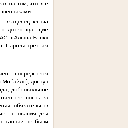
ал на том, что все
мошенниками.
 -
владелец ключа
 предотвращающие
АО «Альфа-Банк»
о, Пароли третьим
чен посредством
-Мобайл»), доступ
ода, добровольное
ответственность за
ния обязательств
ые основания для
нстанции не были