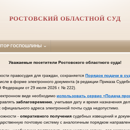
РОСТОВСКИЙ ОБЛАСТНОЙ СУД
ЯТОР ГОСПОШЛИНЫ
Уважаемые посетители Ростовского областного суда!
ости правосудия для граждан, сохраняется
Порядок подачи в су
числе в форме электронного документа (в редакции Приказа Судеб
 Федерации от 29 июля 2026 г. № 222).
электронном виде необходимо
использовать сервис «Подача пр
правлять
заблаговременно
, учитывая дату и время назначения де
х официального адреса электронной почты суда недопустимо.
можности -
оперативного получения
судебных извещений и докуме
ударственную почтовую систему с аналогичным порядком направле