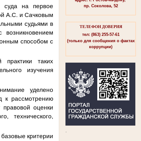
о суда на первое
пр. Соколова, 52
ой А.С. и Сачковым
альными судьями в
ТЕЛЕФОН ДОВЕРИЯ
с возникновением
тел: (863) 255-57-61
ионным способом с
(только для сообщения о фактах
коррупции)
 практики таких
ельного изучения
нимание уделено
д к рассмотрению
у правовой оценки
о, технического,
.
 базовые критерии