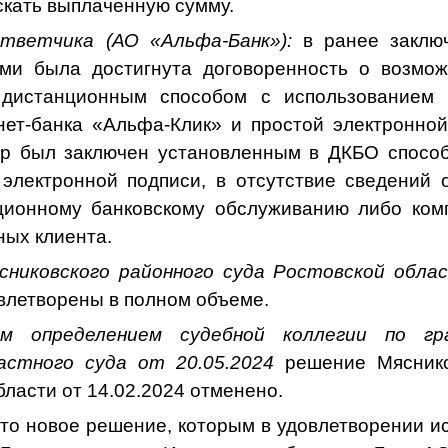
скать выплаченную сумму.
ответчика (
АО «Альфа-Банк»):
в
ранее заклю
ами была достигнута договоренность о возмож
 дистанционным способом с использование
ет-банка «Альфа-Клик»
и
простой электронной
ор
был
заключен установленным в ДКБО способ
электронной подписи, в отсутствие сведений 
ционному банковскому обслуживанию либо ком
ных клиента.
никовского районного суда Ростовской обла
овлетворены в полном объеме.
ым определением судебной коллегии по гр
астного суда от 20.05.2024
решение Мяснико
бласти от 14
.02.
2024 отмен
ено.
ято
новое решение, которым в удовлетворении и