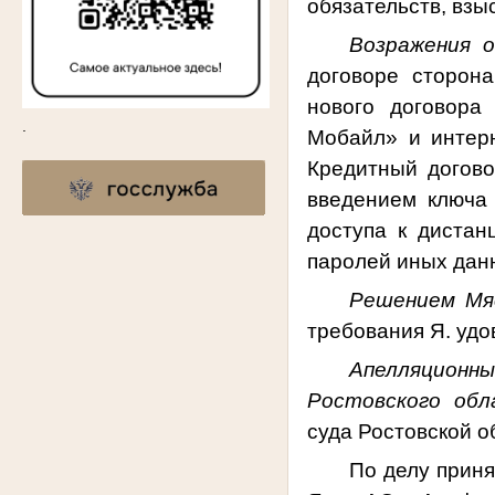
обязательств, взы
Возражения 
договоре сторон
нового договора
.
Мобайл» и интерн
Кредитный догов
введением ключа 
доступа к дистан
паролей иных дан
Решением Мяс
требования Я. уд
Апелляционн
Ростовского обл
суда Ростовской о
По д
елу
прин