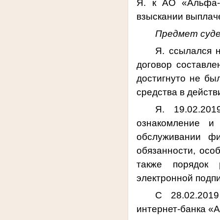
Я
.
к АО «Альфа-Б
взыскании выплач
Предмет суде
Я. ссылался н
договор составле
достигнуто не бы
средства в действ
Я. 19.02.20
ознакомление и
обслуживании ф
обязанности, осо
также порядок 
электронной подп
С 28.02.201
интернет-банка
«А