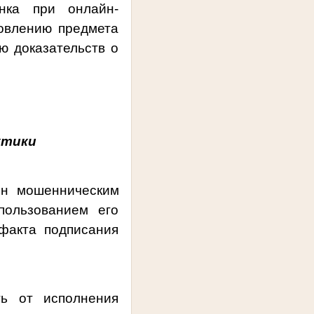
анка при онлайн-
овлению предмета
ю доказательств о
ктики
ен мошенническим
пользованием его
факта подписания
ть от исполнения