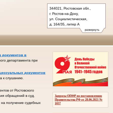
344021, Ростовская обл.,
г. Ростов-на-Дону,
ул. Социалистическая,
д. 164/35, литер А
Тел.: (863) 218-63-10, 255-57-
развернуть
36, 263-71-02 (ф.)
oblsud.ros@sudrf.ru
схема проезда
д документов в
ного департамента при
оцессуальных документов
ла к слушанию.
нтов от Ростовского
ния обращений в суд.
Запросы ОПФР по постановлению
Правительства РФ от 28.06.2021 №
е на получение судебных
1037