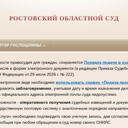
РОСТОВСКИЙ ОБЛАСТНОЙ СУД
ЯТОР ГОСПОШЛИНЫ
ости правосудия для граждан, сохраняется
Порядок подачи в су
числе в форме электронного документа (в редакции Приказа Судеб
 Федерации от 29 июля 2026 г. № 222).
электронном виде необходимо
использовать сервис «Подача пр
правлять
заблаговременно
, учитывая дату и время назначения де
х официального адреса электронной почты суда недопустимо.
можности -
оперативного получения
судебных извещений и докуме
ударственную почтовую систему с аналогичным порядком направле
услуги» необходимо подтвердить свою учетную запись, дав согласи
сообщив при любом обращении в суд номер своего СНИЛС.